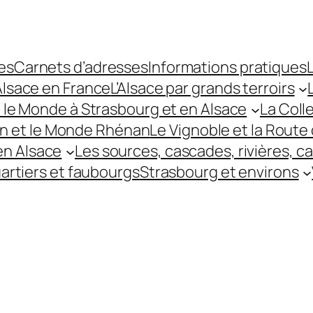
es
Carnets d’adresses
Informations pratiques
L
’Alsace en France
L’Alsace par grands terroirs
t le Monde à Strasbourg et en Alsace
La Coll
hin et le Monde Rhénan
Le Vignoble et la Route 
 en Alsace
Les sources, cascades, rivières, c
uartiers et faubourgs
Strasbourg et environs