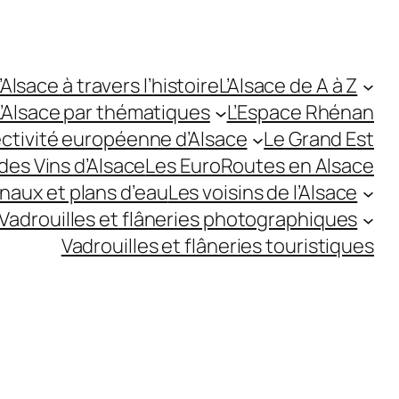
’Alsace à travers l’histoire
L’Alsace de A à Z
L’Alsace par thématiques
L’Espace Rhénan
ectivité européenne d’Alsace
Le Grand Est
des Vins d’Alsace
Les EuroRoutes en Alsace
anaux et plans d’eau
Les voisins de l’Alsace
Vadrouilles et flâneries photographiques
Vadrouilles et flâneries touristiques