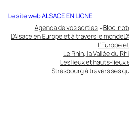
Aller
au
Le site web ALSACE EN LIGNE
contenu
Agenda de vos sorties
Bloc-not
L’Alsace en Europe et à travers le monde
L
L’Europe e
Le Rhin, la Vallée du R
Les lieux et hauts-lieux
Strasbourg à travers ses q