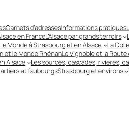
es
Carnets d’adresses
Informations pratiques
L
’Alsace en France
L’Alsace par grands terroirs
t le Monde à Strasbourg et en Alsace
La Coll
hin et le Monde Rhénan
Le Vignoble et la Route 
 en Alsace
Les sources, cascades, rivières, c
uartiers et faubourgs
Strasbourg et environs