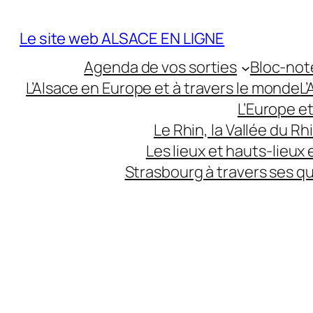
Aller
au
Le site web ALSACE EN LIGNE
contenu
Agenda de vos sorties
Bloc-not
L’Alsace en Europe et à travers le monde
L
L’Europe e
Le Rhin, la Vallée du R
Les lieux et hauts-lieux
Strasbourg à travers ses q