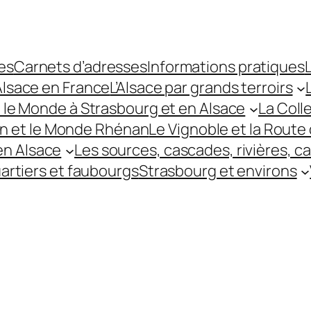
es
Carnets d’adresses
Informations pratiques
L
’Alsace en France
L’Alsace par grands terroirs
t le Monde à Strasbourg et en Alsace
La Coll
hin et le Monde Rhénan
Le Vignoble et la Route 
 en Alsace
Les sources, cascades, rivières, c
uartiers et faubourgs
Strasbourg et environs