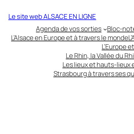
Aller
au
Le site web ALSACE EN LIGNE
contenu
Agenda de vos sorties
Bloc-not
L’Alsace en Europe et à travers le monde
L
L’Europe e
Le Rhin, la Vallée du R
Les lieux et hauts-lieux
Strasbourg à travers ses q