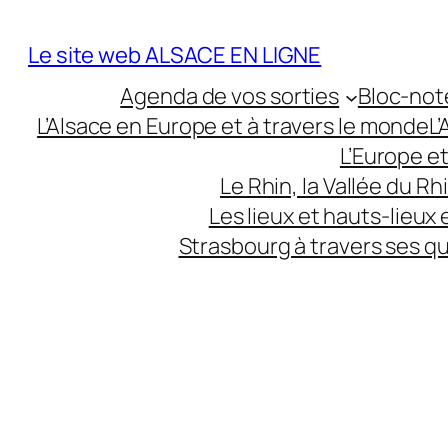
Aller
au
Le site web ALSACE EN LIGNE
contenu
Agenda de vos sorties
Bloc-not
L’Alsace en Europe et à travers le monde
L
L’Europe e
Le Rhin, la Vallée du R
Les lieux et hauts-lieux
Strasbourg à travers ses q