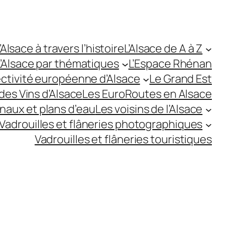
’Alsace à travers l’histoire
L’Alsace de A à Z
L’Alsace par thématiques
L’Espace Rhénan
ectivité européenne d’Alsace
Le Grand Est
des Vins d’Alsace
Les EuroRoutes en Alsace
anaux et plans d’eau
Les voisins de l’Alsace
Vadrouilles et flâneries photographiques
Vadrouilles et flâneries touristiques