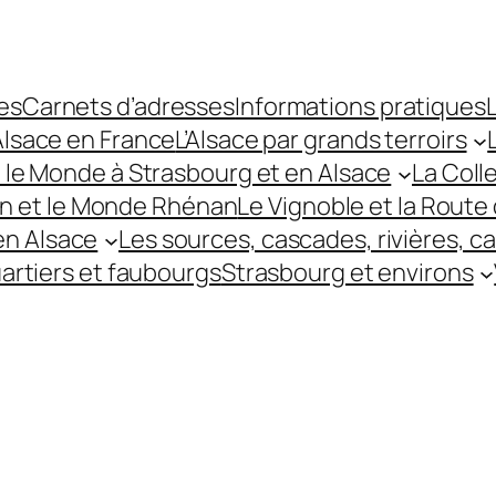
es
Carnets d’adresses
Informations pratiques
L
’Alsace en France
L’Alsace par grands terroirs
t le Monde à Strasbourg et en Alsace
La Coll
hin et le Monde Rhénan
Le Vignoble et la Route 
 en Alsace
Les sources, cascades, rivières, c
uartiers et faubourgs
Strasbourg et environs