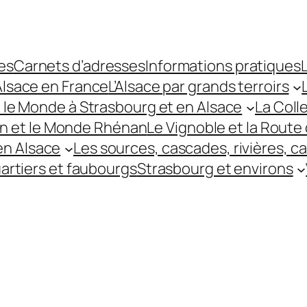
es
Carnets d’adresses
Informations pratiques
L
’Alsace en France
L’Alsace par grands terroirs
t le Monde à Strasbourg et en Alsace
La Coll
hin et le Monde Rhénan
Le Vignoble et la Route 
 en Alsace
Les sources, cascades, rivières, c
uartiers et faubourgs
Strasbourg et environs