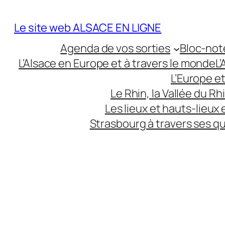
Aller
au
Le site web ALSACE EN LIGNE
contenu
Agenda de vos sorties
Bloc-not
L’Alsace en Europe et à travers le monde
L
L’Europe e
Le Rhin, la Vallée du R
Les lieux et hauts-lieux
Strasbourg à travers ses q