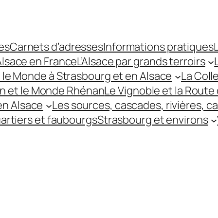
es
Carnets d’adresses
Informations pratiques
L
’Alsace en France
L’Alsace par grands terroirs
t le Monde à Strasbourg et en Alsace
La Coll
hin et le Monde Rhénan
Le Vignoble et la Route 
 en Alsace
Les sources, cascades, rivières, c
uartiers et faubourgs
Strasbourg et environs