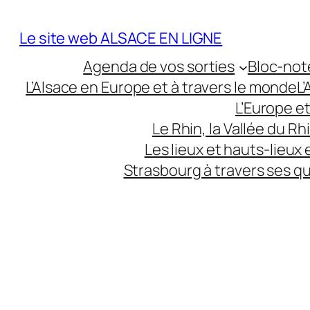
Aller
au
Le site web ALSACE EN LIGNE
contenu
Agenda de vos sorties
Bloc-not
L’Alsace en Europe et à travers le monde
L
L’Europe e
Le Rhin, la Vallée du R
Les lieux et hauts-lieux
Strasbourg à travers ses q