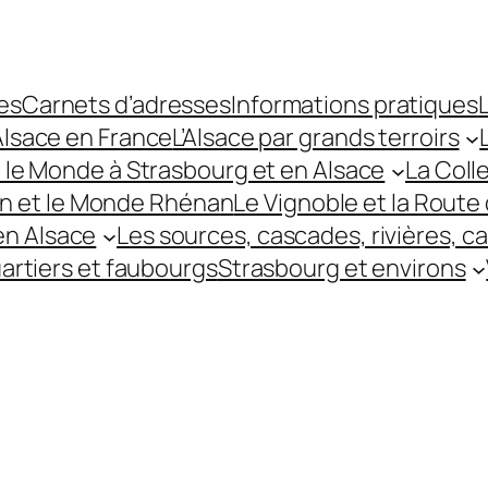
es
Carnets d’adresses
Informations pratiques
L
’Alsace en France
L’Alsace par grands terroirs
t le Monde à Strasbourg et en Alsace
La Coll
hin et le Monde Rhénan
Le Vignoble et la Route 
 en Alsace
Les sources, cascades, rivières, c
uartiers et faubourgs
Strasbourg et environs