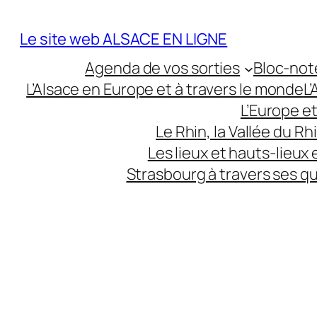
Aller
au
Le site web ALSACE EN LIGNE
contenu
Agenda de vos sorties
Bloc-not
L’Alsace en Europe et à travers le monde
L
L’Europe e
Le Rhin, la Vallée du R
Les lieux et hauts-lieux
Strasbourg à travers ses q