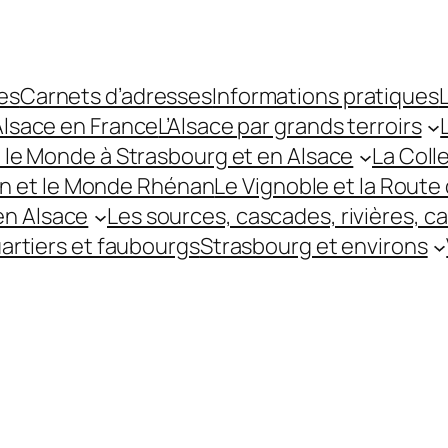
es
Carnets d’adresses
Informations pratiques
L
’Alsace en France
L’Alsace par grands terroirs
t le Monde à Strasbourg et en Alsace
La Coll
hin et le Monde Rhénan
Le Vignoble et la Route 
 en Alsace
Les sources, cascades, rivières, c
uartiers et faubourgs
Strasbourg et environs