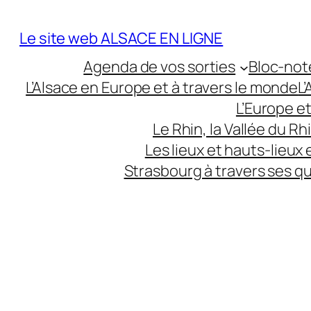
Aller
au
Le site web ALSACE EN LIGNE
contenu
Agenda de vos sorties
Bloc-not
L’Alsace en Europe et à travers le monde
L
L’Europe e
Le Rhin, la Vallée du R
Les lieux et hauts-lieux
Strasbourg à travers ses q