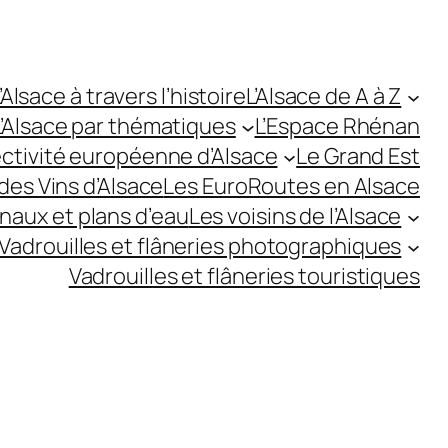
’Alsace à travers l’histoire
L’Alsace de A à Z
L’Alsace par thématiques
L’Espace Rhénan
ectivité européenne d’Alsace
Le Grand Est
des Vins d’Alsace
Les EuroRoutes en Alsace
anaux et plans d’eau
Les voisins de l’Alsace
Vadrouilles et flâneries photographiques
Vadrouilles et flâneries touristiques