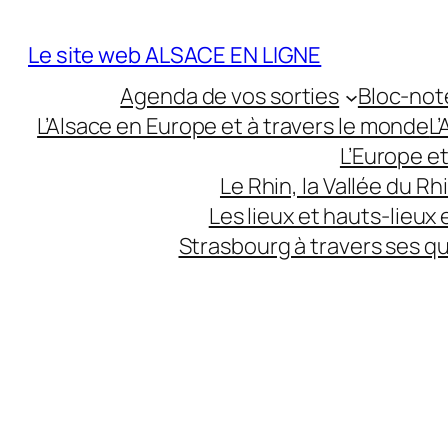
Aller
au
Le site web ALSACE EN LIGNE
contenu
Agenda de vos sorties
Bloc-not
L’Alsace en Europe et à travers le monde
L
L’Europe e
Le Rhin, la Vallée du R
Les lieux et hauts-lieux
Strasbourg à travers ses q