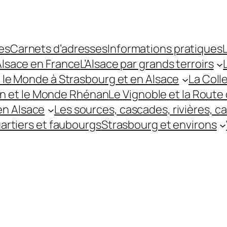
es
Carnets d’adresses
Informations pratiques
L
’Alsace en France
L’Alsace par grands terroirs
t le Monde à Strasbourg et en Alsace
La Coll
hin et le Monde Rhénan
Le Vignoble et la Route 
 en Alsace
Les sources, cascades, rivières, c
uartiers et faubourgs
Strasbourg et environs