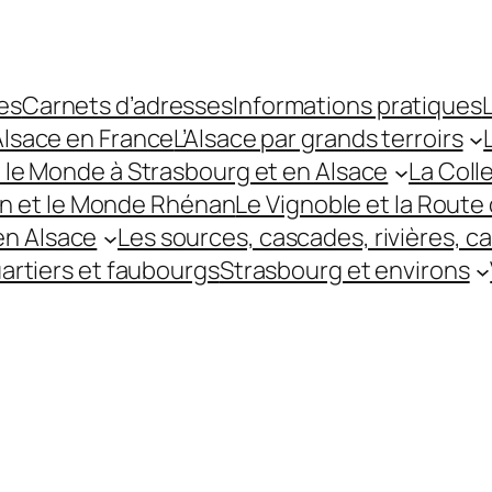
es
Carnets d’adresses
Informations pratiques
L
’Alsace en France
L’Alsace par grands terroirs
t le Monde à Strasbourg et en Alsace
La Coll
hin et le Monde Rhénan
Le Vignoble et la Route 
 en Alsace
Les sources, cascades, rivières, c
uartiers et faubourgs
Strasbourg et environs