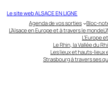
Aller
au
Le site web ALSACE EN LIGNE
contenu
Agenda de vos sorties
Bloc-not
L’Alsace en Europe et à travers le monde
L
L’Europe e
Le Rhin, la Vallée du R
Les lieux et hauts-lieux
Strasbourg à travers ses q