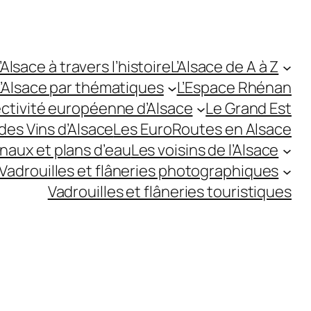
’Alsace à travers l’histoire
L’Alsace de A à Z
L’Alsace par thématiques
L’Espace Rhénan
ectivité européenne d’Alsace
Le Grand Est
des Vins d’Alsace
Les EuroRoutes en Alsace
anaux et plans d’eau
Les voisins de l’Alsace
Vadrouilles et flâneries photographiques
Vadrouilles et flâneries touristiques