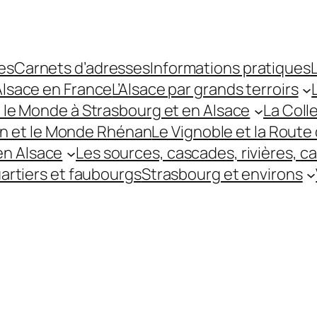
es
Carnets d’adresses
Informations pratiques
L
’Alsace en France
L’Alsace par grands terroirs
t le Monde à Strasbourg et en Alsace
La Coll
hin et le Monde Rhénan
Le Vignoble et la Route 
 en Alsace
Les sources, cascades, rivières, c
uartiers et faubourgs
Strasbourg et environs