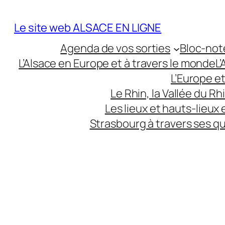
Aller
au
Le site web ALSACE EN LIGNE
contenu
Agenda de vos sorties
Bloc-not
L’Alsace en Europe et à travers le monde
L
L’Europe e
Le Rhin, la Vallée du R
Les lieux et hauts-lieux
Strasbourg à travers ses q