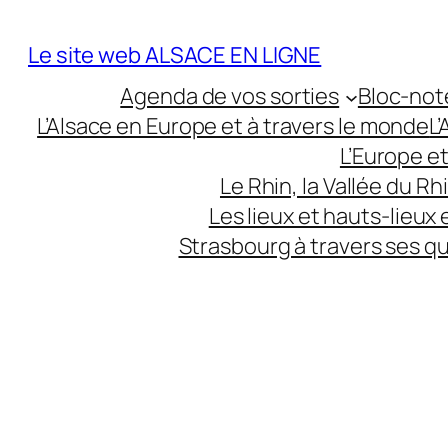
Aller
au
Le site web ALSACE EN LIGNE
contenu
Agenda de vos sorties
Bloc-not
L’Alsace en Europe et à travers le monde
L
L’Europe e
Le Rhin, la Vallée du R
Les lieux et hauts-lieux
Strasbourg à travers ses q