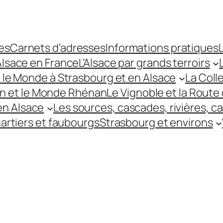
es
Carnets d’adresses
Informations pratiques
L
’Alsace en France
L’Alsace par grands terroirs
t le Monde à Strasbourg et en Alsace
La Coll
hin et le Monde Rhénan
Le Vignoble et la Route 
 en Alsace
Les sources, cascades, rivières, c
uartiers et faubourgs
Strasbourg et environs