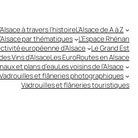
’Alsace à travers l’histoire
L’Alsace de A à Z
L’Alsace par thématiques
L’Espace Rhénan
ectivité européenne d’Alsace
Le Grand Est
des Vins d’Alsace
Les EuroRoutes en Alsace
anaux et plans d’eau
Les voisins de l’Alsace
Vadrouilles et flâneries photographiques
Vadrouilles et flâneries touristiques