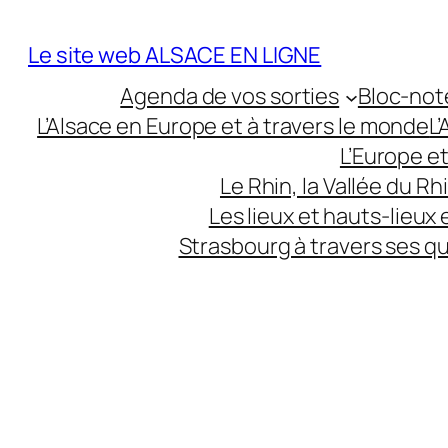
Aller
au
Le site web ALSACE EN LIGNE
contenu
Agenda de vos sorties
Bloc-not
L’Alsace en Europe et à travers le monde
L
L’Europe e
Le Rhin, la Vallée du R
Les lieux et hauts-lieux
Strasbourg à travers ses q