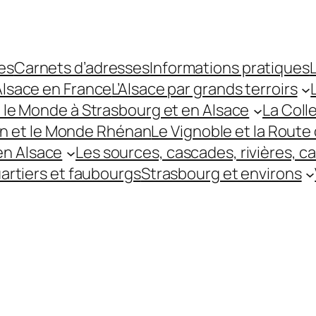
es
Carnets d’adresses
Informations pratiques
L
’Alsace en France
L’Alsace par grands terroirs
t le Monde à Strasbourg et en Alsace
La Coll
hin et le Monde Rhénan
Le Vignoble et la Route 
 en Alsace
Les sources, cascades, rivières, c
uartiers et faubourgs
Strasbourg et environs