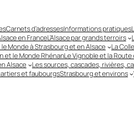
es
Carnets d’adresses
Informations pratiques
L
’Alsace en France
L’Alsace par grands terroirs
t le Monde à Strasbourg et en Alsace
La Coll
hin et le Monde Rhénan
Le Vignoble et la Route 
 en Alsace
Les sources, cascades, rivières, c
uartiers et faubourgs
Strasbourg et environs