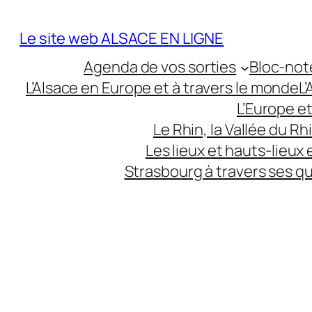
Aller
au
Le site web ALSACE EN LIGNE
contenu
Agenda de vos sorties
Bloc-not
L’Alsace en Europe et à travers le monde
L
L’Europe e
Le Rhin, la Vallée du R
Les lieux et hauts-lieux
Strasbourg à travers ses q