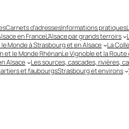
es
Carnets d’adresses
Informations pratiques
L
’Alsace en France
L’Alsace par grands terroirs
t le Monde à Strasbourg et en Alsace
La Coll
hin et le Monde Rhénan
Le Vignoble et la Route 
 en Alsace
Les sources, cascades, rivières, c
uartiers et faubourgs
Strasbourg et environs