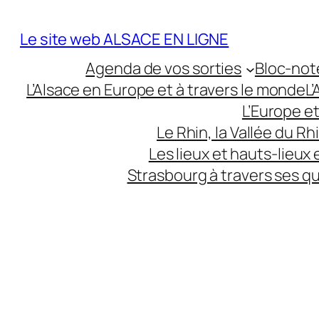
Aller
au
Le site web ALSACE EN LIGNE
contenu
Agenda de vos sorties
Bloc-not
L’Alsace en Europe et à travers le monde
L
L’Europe e
Le Rhin, la Vallée du R
Les lieux et hauts-lieux
Strasbourg à travers ses q