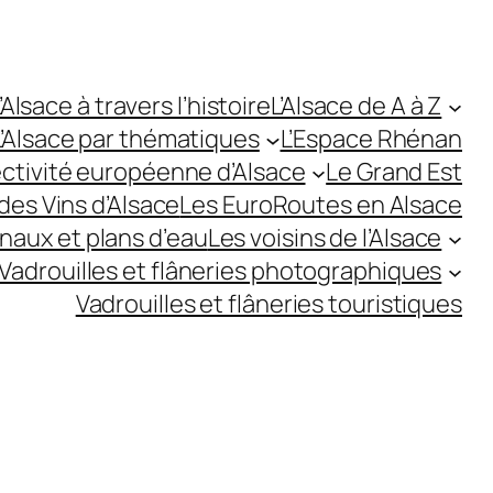
’Alsace à travers l’histoire
L’Alsace de A à Z
L’Alsace par thématiques
L’Espace Rhénan
ectivité européenne d’Alsace
Le Grand Est
des Vins d’Alsace
Les EuroRoutes en Alsace
anaux et plans d’eau
Les voisins de l’Alsace
Vadrouilles et flâneries photographiques
Vadrouilles et flâneries touristiques