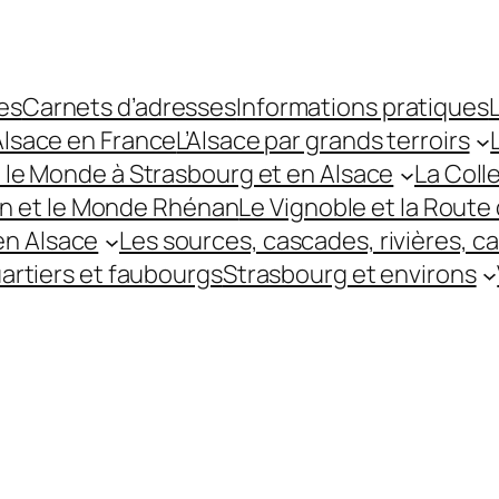
es
Carnets d’adresses
Informations pratiques
L
’Alsace en France
L’Alsace par grands terroirs
t le Monde à Strasbourg et en Alsace
La Coll
hin et le Monde Rhénan
Le Vignoble et la Route 
 en Alsace
Les sources, cascades, rivières, c
uartiers et faubourgs
Strasbourg et environs