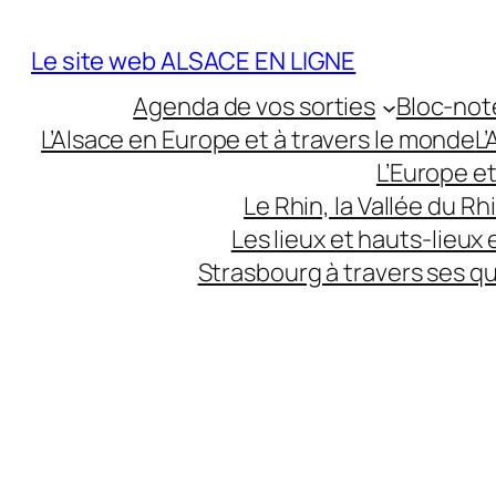
Aller
au
Le site web ALSACE EN LIGNE
contenu
Agenda de vos sorties
Bloc-not
L’Alsace en Europe et à travers le monde
L
L’Europe e
Le Rhin, la Vallée du R
Les lieux et hauts-lieux
Strasbourg à travers ses q